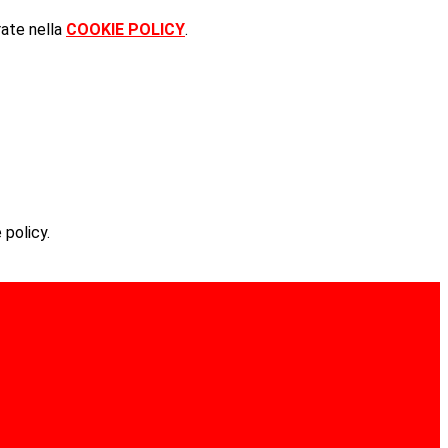
rate nella
COOKIE POLICY
.
 policy.