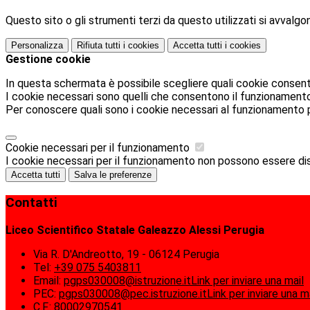
Questo sito o gli strumenti terzi da questo utilizzati si avvalgon
Personalizza
Rifiuta tutti
i cookies
Accetta tutti
i cookies
Gestione cookie
In questa schermata è possibile scegliere quali cookie consent
I cookie necessari sono quelli che consentono il funzionamento d
Per conoscere quali sono i cookie necessari al funzionamento 
Cookie necessari per il funzionamento
I cookie necessari per il funzionamento non possono essere disab
Accetta tutti
Salva le preferenze
Contatti
Liceo Scientifico Statale Galeazzo Alessi Perugia
Via R. D'Andreotto, 19 - 06124 Perugia
Tel:
+39 075 5403811
Email:
pgps030008@istruzione.it
Link per inviare una mail
PEC:
pgps030008@pec.istruzione.it
Link per inviare una m
C.F.: 80002970541