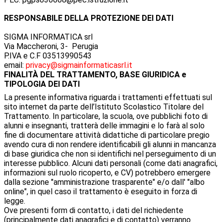
RESPONSABILE DELLA PROTEZIONE DEI DATI
SIGMA INFORMATICA srl
Via Maccheroni, 3
- Perugia
P.IVA e C.F
03513990543
email:
privacy@sigmainformaticasrl.it
FINALITÀ DEL TRATTAMENTO, BASE GIURIDICA e
TIPOLOGIA DEI DATI
La presente informativa riguarda i trattamenti effettuati sul
sito internet da parte dell’Istituto Scolastico Titolare del
Trattamento. In particolare, la scuola, ove pubblichi foto di
alunni e insegnanti, tratterà delle immagini e lo farà al solo
fine di documentare attività didattiche di particolare pregio
avendo cura di non rendere identificabili gli alunni in mancanza
di base giuridica che non si identifichi nel perseguimento di un
interesse pubblico. Alcuni dati personali (come dati anagrafici,
informazioni sul ruolo ricoperto, e CV) potrebbero emergere
dalla sezione "amministrazione trasparente" e/o dall' "albo
online", in quel caso il trattamento è eseguito in forza di
legge.
Ove presenti form di contatto, i dati del richiedente
(principalmente dati anagrafici e di contatto) verranno