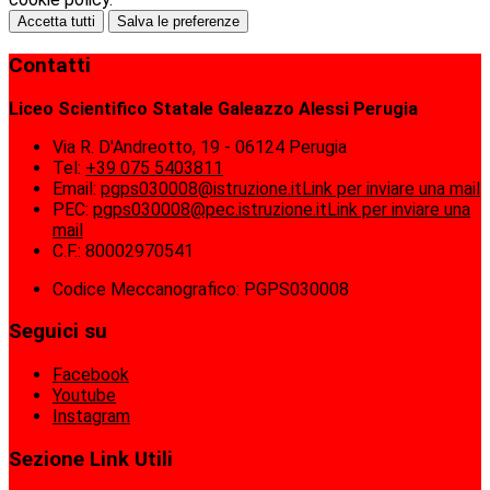
Accetta tutti
Salva le preferenze
Contatti
Liceo Scientifico Statale Galeazzo Alessi Perugia
Via R. D'Andreotto, 19 - 06124 Perugia
Tel:
+39 075 5403811
Email:
pgps030008@istruzione.it
Link per inviare una mail
PEC:
pgps030008@pec.istruzione.it
Link per inviare una
mail
C.F.: 80002970541
Codice Meccanografico: PGPS030008
Seguici su
Facebook
Youtube
Instagram
Sezione Link Utili