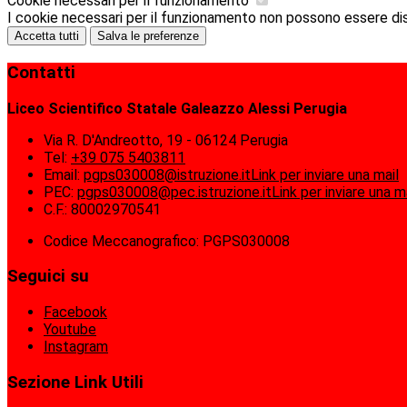
Cookie necessari per il funzionamento
I cookie necessari per il funzionamento non possono essere disab
Accetta tutti
Salva le preferenze
Contatti
Liceo Scientifico Statale Galeazzo Alessi Perugia
Via R. D'Andreotto, 19 - 06124 Perugia
Tel:
+39 075 5403811
Email:
pgps030008@istruzione.it
Link per inviare una mail
PEC:
pgps030008@pec.istruzione.it
Link per inviare una m
C.F.: 80002970541
Codice Meccanografico: PGPS030008
Seguici su
Facebook
Youtube
Instagram
Sezione Link Utili