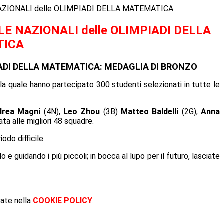
AZIONALI delle OLIMPIADI DELLA MATEMATICA
LE NAZIONALI delle OLIMPIADI DELLA
TICA
ADI DELLA MATEMATICA: MEDAGLIA DI BRONZO
alla quale hanno partecipato 300 studenti selezionati in tutte le
drea Magni
(4N),
Leo Zhou
(3B)
Matteo Baldelli
(2G),
Anna
ta alle migliori 48 squadre.
do difficile.
 guidando i più piccoli; in bocca al lupo per il futuro, lasciate
rate nella
COOKIE POLICY
.