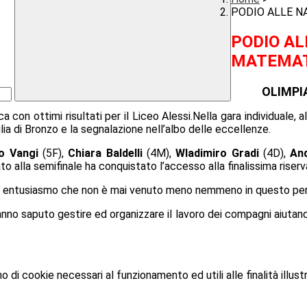
PODIO ALLE N
PODIO AL
MATEMA
OLIMPI
 con ottimi risultati per il Liceo Alessi.Nella gara individuale, 
ia di Bronzo e la segnalazione nell’albo delle eccellenze.
o Vangi
(5F),
Chiara Baldelli
(4M),
Wladimiro Gradi
(4D),
An
 alla semifinale ha conquistato l’accesso alla finalissima riserva
ito entusiasmo che non è mai venuto meno nemmeno in questo perio
no saputo gestire ed organizzare il lavoro dei compagni aiutando e
o di cookie necessari al funzionamento ed utili alle finalità illust