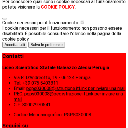
Per conoscere quali sono i cookie necessari al funzionamento
potete visionare la
COOKIE POLICY
.
Cookie necessari per il funzionamento
I cookie necessari per il funzionamento non possono essere
disabilitati. È possibile consultare l'elenco nella pagina della
cookie policy.
Accetta tutti
Salva le preferenze
Contatti
Liceo Scientifico Statale Galeazzo Alessi Perugia
Via R. D'Andreotto, 19 - 06124 Perugia
Tel:
+39 075 5403811
Email:
pgps030008@istruzione.it
Link per inviare una mail
PEC:
pgps030008@pec.istruzione.it
Link per inviare una
mail
C.F.: 80002970541
Codice Meccanografico: PGPS030008
Seguici su