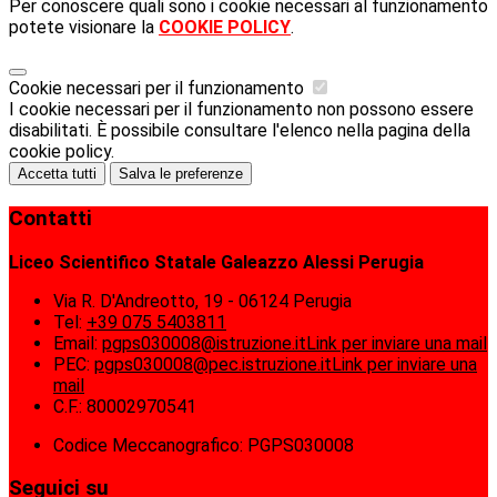
Per conoscere quali sono i cookie necessari al funzionamento
potete visionare la
COOKIE POLICY
.
Cookie necessari per il funzionamento
I cookie necessari per il funzionamento non possono essere
disabilitati. È possibile consultare l'elenco nella pagina della
cookie policy.
Accetta tutti
Salva le preferenze
Contatti
Liceo Scientifico Statale Galeazzo Alessi Perugia
Via R. D'Andreotto, 19 - 06124 Perugia
Tel:
+39 075 5403811
Email:
pgps030008@istruzione.it
Link per inviare una mail
PEC:
pgps030008@pec.istruzione.it
Link per inviare una
mail
C.F.: 80002970541
Codice Meccanografico: PGPS030008
Seguici su