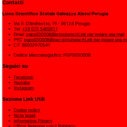
Contatti
Liceo Scientifico Statale Galeazzo Alessi Perugia
Via R. D'Andreotto, 19 - 06124 Perugia
Tel:
+39 075 5403811
Email:
pgps030008@istruzione.it
Link per inviare una mail
PEC:
pgps030008@pec.istruzione.it
Link per inviare una m
C.F.: 80002970541
Codice Meccanografico: PGPS030008
Seguici su
Facebook
Youtube
Instagram
Sezione Link Utili
Cookie policy
Note legali
Informativa Privacy
Ufficio Relazioni con il Pubblico