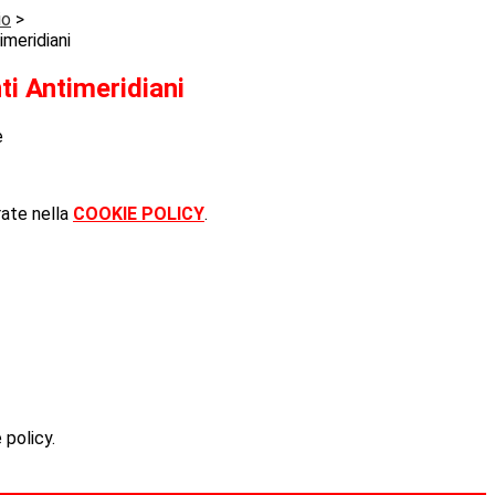
io
>
imeridiani
ti Antimeridiani
e
rate nella
COOKIE POLICY
.
 policy.