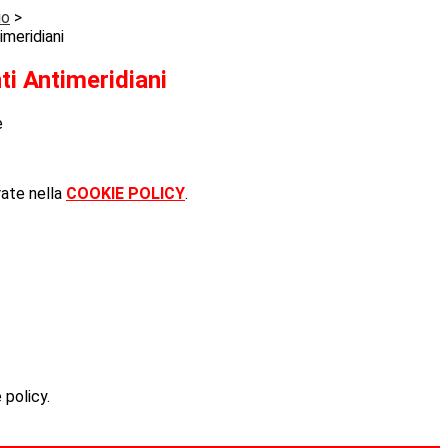
io
>
imeridiani
ti Antimeridiani
e
rate nella
COOKIE POLICY
.
 policy.