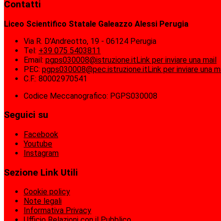
Contatti
Liceo Scientifico Statale Galeazzo Alessi Perugia
Via R. D'Andreotto, 19 - 06124 Perugia
Tel:
+39 075 5403811
Email:
pgps030008@istruzione.it
Link per inviare una mail
PEC:
pgps030008@pec.istruzione.it
Link per inviare una m
C.F.: 80002970541
Codice Meccanografico: PGPS030008
Seguici su
Facebook
Youtube
Instagram
Sezione Link Utili
Cookie policy
Note legali
Informativa Privacy
Ufficio Relazioni con il Pubblico