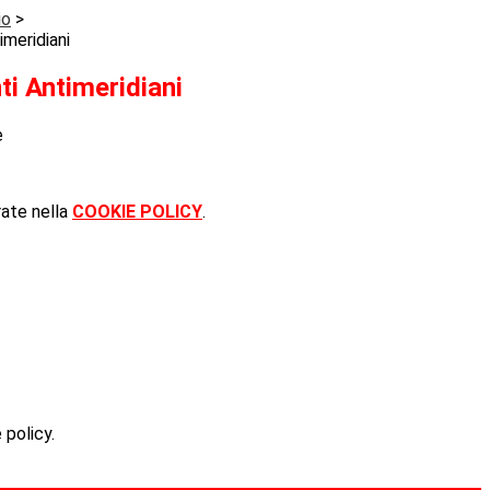
io
>
imeridiani
ti Antimeridiani
e
rate nella
COOKIE POLICY
.
 policy.