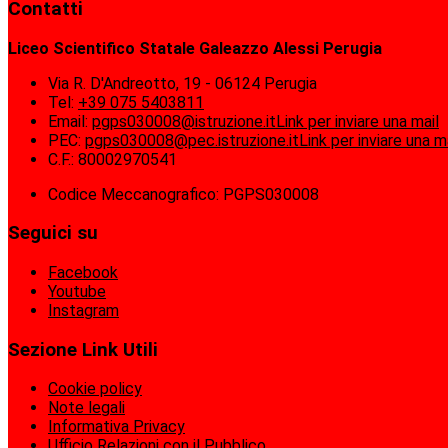
Contatti
Liceo Scientifico Statale Galeazzo Alessi Perugia
Via R. D'Andreotto, 19 - 06124 Perugia
Tel:
+39 075 5403811
Email:
pgps030008@istruzione.it
Link per inviare una mail
PEC:
pgps030008@pec.istruzione.it
Link per inviare una m
C.F.: 80002970541
Codice Meccanografico: PGPS030008
Seguici su
Facebook
Youtube
Instagram
Sezione Link Utili
Cookie policy
Note legali
Informativa Privacy
Ufficio Relazioni con il Pubblico