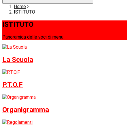
Home
>
ISTITUTO
ISTITUTO
Panoramica delle voci di menu
La Scuola
P.T.O.F
Organigramma