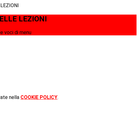
 LEZIONI
ELLE LEZIONI
e voci di menu
rate nella
COOKIE POLICY
.