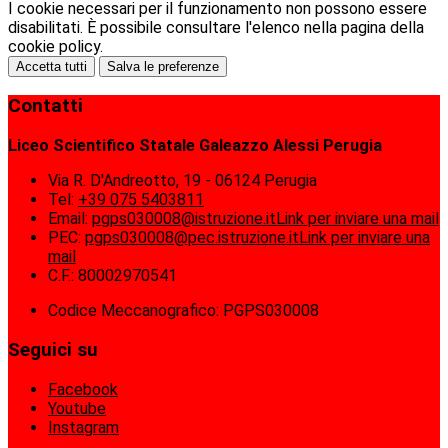
I cookie necessari per il funzionamento non possono essere
disabilitati. È possibile consultare l'elenco nella pagina della
cookie policy.
Accetta tutti
Salva le preferenze
Contatti
Liceo Scientifico Statale Galeazzo Alessi Perugia
Via R. D'Andreotto, 19 - 06124 Perugia
Tel:
+39 075 5403811
Email:
pgps030008@istruzione.it
Link per inviare una mail
PEC:
pgps030008@pec.istruzione.it
Link per inviare una
mail
C.F.: 80002970541
Codice Meccanografico: PGPS030008
Seguici su
Facebook
Youtube
Instagram