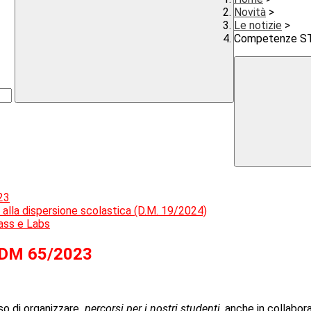
Novità
>
Le notizie
>
Competenze STE
23
o alla dispersione scolastica (D.M. 19/2024)
lass e Labs
- DM 65/2023
sso di organizzare
percorsi per i nostri studenti
, anche in collabor