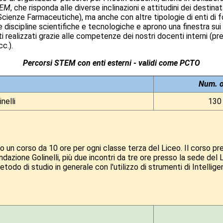
STEM
, che risponda alle diverse inclinazioni e attitudini dei destin
 Scienze Farmaceutiche), ma anche con altre tipologie di enti di
e discipline scientifiche e tecnologiche e aprono una finestra sui 
ti realizzati grazie alle competenze dei nostri docenti interni (p
c.).
Percorsi STEM con enti esterni - validi come PCTO
Num. o
nelli
130
to un corso da 10 ore per ogni classe terza del Liceo. Il corso p
ondazione Golinelli, più due incontri da tre ore presso la sede de
odo di studio in generale con l'utilizzo di strumenti di Intelligen