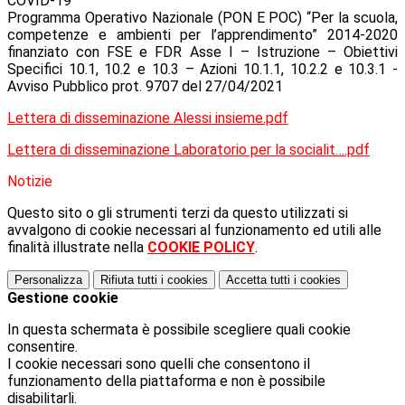
COVID-19
Programma Operativo Nazionale (PON E POC)
“Per la scuola,
competenze e ambienti per l’apprendimento” 2014
-2020
finanziato con FSE e FDR Asse I
–
Istruzione
–
Obiettivi
Specifici 10.1, 10.2 e 10.3
–
Azioni 10.1.1, 10.2.2 e 10.3.1 -
Avviso Pubblico prot. 9707 del 27/04/2021
Lettera di disseminazione Alessi insieme.pdf
Lettera di disseminazione Laboratorio per la socialit….pdf
Notizie
Questo sito o gli strumenti terzi da questo utilizzati si
avvalgono di cookie necessari al funzionamento ed utili alle
finalità illustrate nella
COOKIE POLICY
.
Personalizza
Rifiuta tutti
i cookies
Accetta tutti
i cookies
Gestione cookie
In questa schermata è possibile scegliere quali cookie
consentire.
I cookie necessari sono quelli che consentono il
funzionamento della piattaforma e non è possibile
disabilitarli.