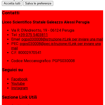
Accetta tutti
Salva le preferenze
Contatti
Liceo Scientifico Statale Galeazzo Alessi Perugia
Via R. D'Andreotto, 19 - 06124 Perugia
Tel:
+39 075 5403811
Email:
pgps030008@istruzione.it
Link per inviare una mail
PEC:
pgps030008@pec.istruzione.it
Link per inviare una
mail
C.F.: 80002970541
Codice Meccanografico: PGPS030008
Seguici su
Facebook
Youtube
Instagram
Sezione Link Utili