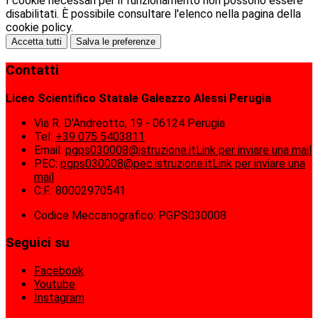
I cookie necessari per il funzionamento non possono essere
disabilitati. È possibile consultare l'elenco nella pagina della
cookie policy.
Accetta tutti
Salva le preferenze
Contatti
Liceo Scientifico Statale Galeazzo Alessi Perugia
Via R. D'Andreotto, 19 - 06124 Perugia
Tel:
+39 075 5403811
Email:
pgps030008@istruzione.it
Link per inviare una mail
PEC:
pgps030008@pec.istruzione.it
Link per inviare una
mail
C.F.: 80002970541
Codice Meccanografico: PGPS030008
Seguici su
Facebook
Youtube
Instagram