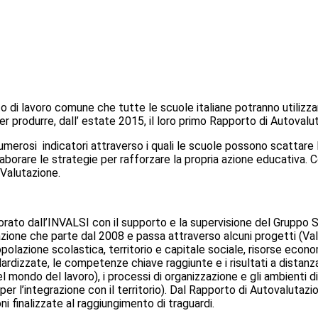
 lavoro comune che tutte le scuole italiane potranno utilizzare p
per produrre, dall’ estate 2015, il loro primo Rapporto di Autovalu
erosi indicatori attraverso i quali le scuole possono scattare la 
laborare le strategie per rafforzare la propria azione educativa.
 Valutazione.
orato dall’INVALSI con il supporto e la supervisione del Gruppo S
tazione che parte dal 2008 e passa attraverso alcuni progetti (
polazione scolastica, territorio e capitale sociale, risorse economi
rdizzate, le competenze chiave raggiunte e i risultati a distanza, val
el mondo del lavoro), i processi di organizzazione e gli ambienti d
r l’integrazione con il territorio). Dal Rapporto di Autovalutazi
ioni finalizzate al raggiungimento di traguardi.